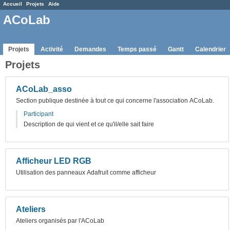
Accueil
Projets
Aide
ACoLab
Projets
Activité
Demandes
Temps passé
Gantt
Calendrier
Projets
ACoLab_asso
Section publique destinée à tout ce qui concerne l'association ACoLab.
Participant
Description de qui vient et ce qu'il/elle sait faire
Afficheur LED RGB
Utilisation des panneaux Adafruit comme afficheur
Ateliers
Ateliers organisés par l'ACoLab