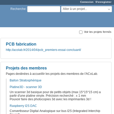
Connexion
S'enregistrer
Aller à un projet...
Recherche
:
Voir les projets fermés
PCB fabrication
http://acolab.fr/2014/04/pcb_premiers-essai-concluant/
Projets des membres
Pages destinées à accueillir les projets des membres de l'ACoLab.
Ballon Stratosphérique
Platine3D - scanner 3D
Un scanner 3d basique pour de petits objets (max 15*15*15 cm) a
partir d'une platine vinyle. Précision recherché : ± 1 mm
Pouvoir faire des photocopies 3d avec les imprimantes 3d !
Raspberry I2S DAC
Convertisseur Digital Analogique sur bus I2S (Integrated Interchip