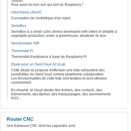
Sound).
Pour avoir du bon son qui sort du Raspberry !
robot frame (AlexF)
Conception de l'esthétique d'un robot.
SerreBox
SerreBox is a small cubic device developed with intent of simplify a
vegetable production under a greenhouse, whatever its size.
Spectrometer NIR
Thermostat Pi
Thermostat d'ambiance à base de Raspberry Pi
Étude pour un OwnCloud ACoLab
Cette étude se propose d'effectuer une liste exhaustive des
possibilités de OwnCloud comme plateforme collaborative.
Les fonctionnalités de cette liste sont testées et sont utilisées
couramment.
En résumé, le cloud stocke des fichiers, des contacts, des
évènements, des tâches, des marquepages, des abonnements
RSS....
Router CNC
Une fraiseuse CNC dont les capacités sont :