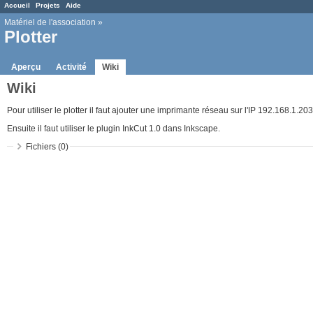
Accueil
Projets
Aide
Matériel de l'association
»
Plotter
Aperçu
Activité
Wiki
Wiki
Pour utiliser le plotter il faut ajouter une imprimante réseau sur l'IP 192.168.1.20
Ensuite il faut utiliser le plugin InkCut 1.0 dans Inkscape.
Fichiers (0)