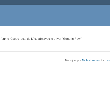
3 (sur le réseau local de l'Acolab) avec le driver "Generic Raw".
Mis à jour par
Michael Witrant
il y a
en