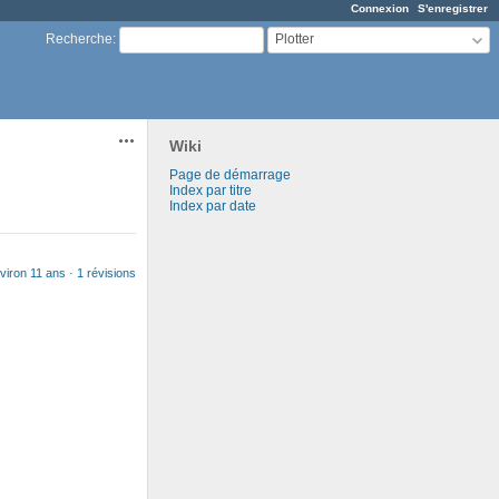
Connexion
S'enregistrer
Plotter
Recherche
:
Actions
Wiki
Page de démarrage
Index par titre
Index par date
viron 11 ans
·
1 révisions