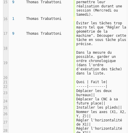
15
9
Thomas Trabattoni
permettre leur 
réalisation durant une 
session (Mercredi ou 
Samedi).
1
Thomas Trabattoni
16
Éviter les tâches trop 
macro tel que "Régler la 
géométrie de la 
17
9
Thomas Trabattoni
machine". Découper cette 
tâche en sous tâche plus 
précise.
18
Dans la mesure du 
possible, garder un 
ordre chronologique 
19
(dans l'ordre 
d'exécution des tâche) 
dans la liste.
20
Quoi | Fait le|
21
-----|--------|
22
Déplacer les deux 
23
bureaux||
Déplacer la CNC à sa 
24
future place||
Installer les plieds||
25
Nommer les axes (X1, X2, 
26
Y, Z)||
Régler l'horizontalité 
27
de X1||
Réglér l'horizontalité 
28
de X2||