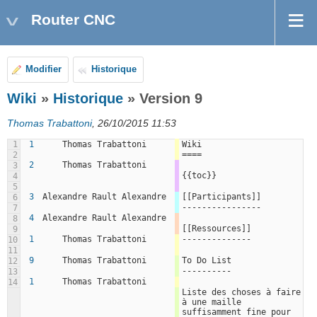
Router CNC
Modifier
Historique
Wiki
»
Historique
» Version 9
Thomas Trabattoni
, 26/10/2015 11:53
1
1
Thomas Trabattoni
Wiki
====
2
2
Thomas Trabattoni
3
{{toc}}
4
5
3
Alexandre Rault Alexandre
[[Participants]]
6
----------------
7
4
Alexandre Rault Alexandre
8
[[Ressources]]
9
1
Thomas Trabattoni
--------------
10
11
9
Thomas Trabattoni
To Do List
12
----------
13
1
Thomas Trabattoni
14
Liste des choses à faire 
à une maille 
suffisamment fine pour 