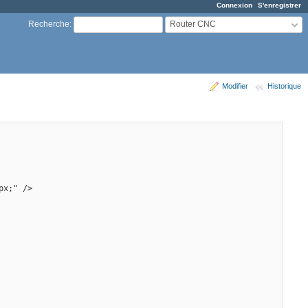
Connexion
S'enregistrer
Router CNC
Recherche
:
Modifier
Historique
px;" /> 