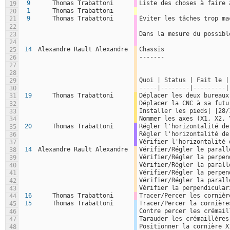
9
Thomas Trabattoni
Liste des choses à faire 
19
1
Thomas Trabattoni
20
9
Thomas Trabattoni
Éviter les tâches trop ma
21
22
Dans la mesure du possibl
23
24
14
Alexandre Rault Alexandre
Chassis
25
-------
26
27
28
Quoi | Status | Fait le |
29
-----|--------|---------|
30
19
Thomas Trabattoni
Déplacer les deux bureaux
31
Déplacer la CNC à sa futu
32
Installer les pieds| |28/
33
Nommer les axes (X1, X2, 
34
20
Thomas Trabattoni
Régler l'horizontalité de
35
Régler l'horizontalité de
36
Vérifier l'horizontalité 
37
14
Alexandre Rault Alexandre
Vérifier/Régler le parall
38
Vérifier/Régler la perpen
39
Vérifier/Régler la parall
40
Vérifier/Régler la perpen
41
Vérifier/Régler la parall
42
Vérifier la perpendicular
43
16
Thomas Trabattoni
Tracer/Percer les cornièr
44
15
Thomas Trabattoni
Tracer/Percer la cornière
45
Contre percer les crémail
46
Tarauder les crémaillères
47
Positionner la cornière X
48