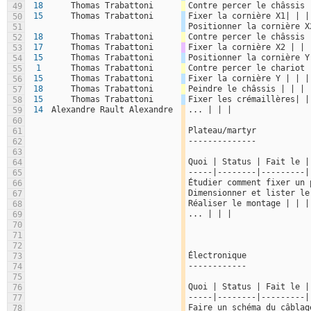
18
Thomas Trabattoni
Contre percer le châssis 
49
15
Thomas Trabattoni
Fixer la cornière X1| | |
50
Positionner la cornière X
51
18
Thomas Trabattoni
Contre percer le châssis 
52
17
Thomas Trabattoni
Fixer la cornière X2 | | 
53
15
Thomas Trabattoni
Positionner la cornière Y
54
1
Thomas Trabattoni
Contre percer le chariot 
55
15
Thomas Trabattoni
Fixer la cornière Y | | |
56
18
Thomas Trabattoni
Peindre le châssis | | |
57
15
Thomas Trabattoni
Fixer les crémaillères| |
58
14
Alexandre Rault Alexandre
... | | |
59
60
Plateau/martyr
61
--------------
62
63
Quoi | Status | Fait le |
64
-----|--------|---------|
65
Étudier comment fixer un 
66
Dimensionner et lister le
67
Réaliser le montage | | |
68
... | | |
69
70
71
72
Électronique
73
------------
74
75
Quoi | Status | Fait le |
76
-----|--------|---------|
77
Faire un schéma du câblag
78