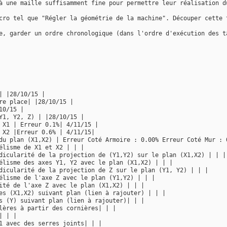
à une maille suffisamment fine pour permettre leur réalisation d
cro tel que "Régler la géométrie de la machine". Découper cette 
e, garder un ordre chronologique (dans l'ordre d'exécution des t
| |28/10/15 |
re place| |28/10/15 |
10/15 |
Y1, Y2, Z) | |28/10/15 |
 X1 | Erreur 0.1%| 4/11/15 |
 X2 |Erreur 0.6% | 4/11/15|
du plan (X1,X2) | Erreur Coté Armoire : 0.00% Erreur Coté Mur : 
élisme de X1 et X2 | | |
dicularité de la projection de (Y1,Y2) sur le plan (X1,X2) | | |
élisme des axes Y1, Y2 avec le plan (X1,X2) | | |
dicularité de la projection de Z sur le plan (Y1, Y2) | | |
élisme de l'axe Z avec le plan (Y1,Y2) | | |
ité de l'axe Z avec le plan (X1,X2) | | |
es (X1,X2) suivant plan (lien à rajouter) | | |
s (Y) suivant plan (lien à rajouter)| | |
lères à partir des cornières| | |
| | |
1 avec des serres joints| | |