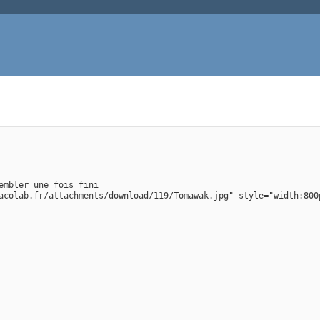
embler une fois fini
acolab.fr/attachments/download/119/Tomawak.jpg" style="width:800