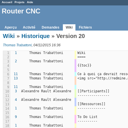
Accueil
Projets
Aide
Router CNC
Aperçu
Activité
Demandes
Wiki
Fichiers
Wiki
»
Historique
» Version 20
Thomas Trabattoni
, 04/11/2015 16:36
1
1
Thomas Trabattoni
Wiki
====
2
2
Thomas Trabattoni
3
{{toc}}
4
5
11
Thomas Trabattoni
Ce à quoi ça devrait ress
6
13
Thomas Trabattoni
<img src="http://redmine.
7
8
11
Thomas Trabattoni
9
3
Alexandre Rault Alexandre
[[Participants]]
10
----------------
11
4
Alexandre Rault Alexandre
12
[[Ressources]]
13
1
Thomas Trabattoni
--------------
14
15
9
Thomas Trabattoni
To Do List
16
----------
17
1
Thomas Trabattoni
18