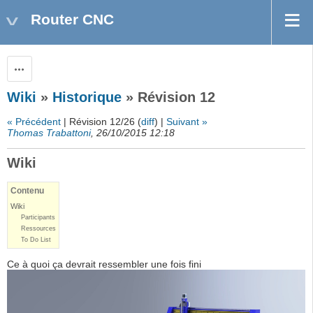
Router CNC
Actions
Wiki
»
Historique
» Révision 12
« Précédent
| Révision 12/26 (
diff
) |
Suivant »
Thomas Trabattoni
, 26/10/2015 12:18
Wiki
Contenu
Wiki
Participants
Ressources
To Do List
Ce à quoi ça devrait ressembler une fois fini