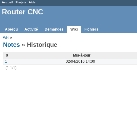
Accueil
Projets
Aide
Router CNC
Aperçu
Activité
Demandes
Wiki
Fichiers
Wiki
»
Notes
» Historique
#
Mis-à-jour
1
02/04/2016 14:00
(1-1/1)