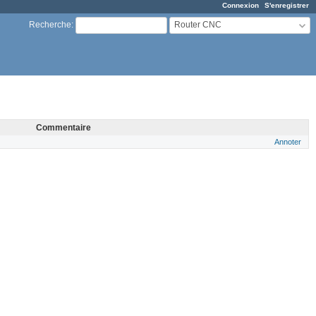
Connexion
S'enregistrer
Router CNC
Recherche
:
Commentaire
Annoter