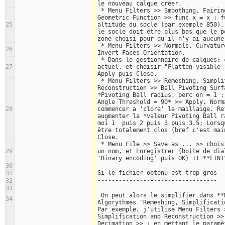
le nouveau calque créer.
 * Menu Filters >> Smoothing, Fairing and Deformation >> 
Geometric Function >> func x = x ; f
25
altitude du socle (par exemple 850).
le socle doit être plus bas que le p
zone choisi pour qu'il n'y ai aucune
 * Menu Filters >> Normals, Curvatures and Orientations >> 
26
Invert Faces Orientation.
 * Dans le gestionnaire de calques: clique-droit sur le calque 
27
actuel, et choisir "Flatten visible 
Apply puis Close.
 * Menu Filters >> Remeshing, Simplification and 
Reconstruction >> Ball Pivoting Surf
*Pivoting Ball radius, perc on = 1 ;
Angle Threshold = 90* >> Apply. Norm
28
commencer a 'clore' le maillaige. Re
augmenter la *valeur Pivoting Ball r
moi 1  puis 2 puis 3 puis 3.5; Lorsq
être totalement clos (bref c'est mai
Close.
 * Menu File >> Save as ... >> choisir le format .stl, donner 
29
un nom, et Enregistrer (boite de dia
'Binary encoding' puis OK) !! **FINI
30
Si le fichier obtenu est trop gros
31
----------------------------------
32
33
 On peut alors le simplifier dans **MeshLab** avec les 
34
Algorythmes "Remeshing, Simplificati
Par exemple, j'utilise Menu Filters >
Simplification and Reconstruction >>
Decimation >> : en mettant le paramè