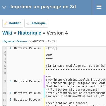
Imprimer un paysage en 3d
Modifier
Historique
Wiki
»
Historique
» Version 4
Baptiste Pelouas
, 23/02/2015 13:11
1
1
Baptiste Pelouas
{{toc}}
2
Wiki
3
====
4
5
Via la Nasa (maillage min de 30m (ST
6
------------------------------------
7
8
<img 
src="http://redmine.acolab.fr/attach
9
3
Baptiste Pelouas
3d-landscap00.png" height="50%" widt
Montchat et de La Vache Z_factor=2" 
**[le fichier STL correspondant]
10
4
Baptiste Pelouas
(http://redmine.acolab.fr/attachment
landscap_Puy%20de%20Montchat.stl)**
1
Baptiste Pelouas
11
L'explication des données: 