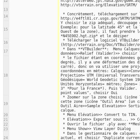
12
http://asterweb.jpl.nasa.gov/gdem.as
http://vterrain.org/Elevation/SRTM/ 
13
 * Concrètement, téléchargement sur le FTP : 
14
http://e4ftl01.cr.usgs.gov/SRTM/SRTM
Y choisir le zip adéquat, découpage 
Exemple: pour la latitude 45° et la 
15
Ouest de la zone), il faut prendre le
*N45E002.hgt.zip* et le déziper
 * Télécharger le logiciel VTBuilder 
16
(http://vterrain.org/Doc/VTBuilder/o
 * Dans **VTBuilder**:  Menu Calques>>Import de 
17
données>>Relief (Valider)>> choisir 
 * le fichier étant en coordonnées géographiques, c.a.d. en 
degrés, il y a une déformation des d
carré), donc on va utiliser une proj
coordonnées en mètres: Calques>>Conv
18
Projection= UTM (Universal Transvers
Géodésique= World Geodetic System 19
Unités Horyzontales= mètres; Zones= 
3° *Pour la France*). Puis Valider. 
point values", choisir Oui
 * Zoomer sur la zone choisi (icône loupe); Créer un cadre sur 
cette zone (icône "Outil Area" [un c
19
Outil Aire>>Sample Elevation>> Sorti
calque.
 * Menu Elévation>> Convert to TIN.
20
 * Elévation>> Exporter sous... >> 
21
 * Ouvrir le fichier .ply avec **Mes
22
 * Menu Show>> View Layer Dialog
23
 * Dans le gestionnaire de calques: clique-droit sur le calque 
24
actuel, et choisir "Duplicate curren