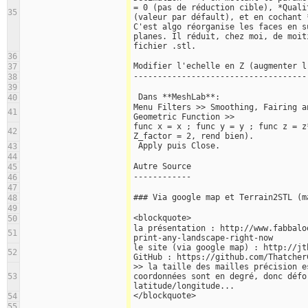
= 0 (pas de réduction cible), *Quali
35
(valeur par défault), et en cochant 
C'est algo réorganise les faces en s
planes. Il réduit, chez moi, de moit
fichier .stl.
36
Modifier l'echelle en Z (augmenter l
37
------------------------------------
38
39
 Dans **MeshLab**:
40
Menu Filters >> Smoothing, Fairing a
41
Geometric Function >> 
func x = x ; func y = y ; func z = z
42
Z_factor = 2, rend bien).
 Apply puis Close.
43
44
Autre Source
45
------------
46
47
### Via google map et Terrain2STL (m
48
49
<blockquote>
50
la présentation : http://www.fabbalo
51
print-any-landscape-right-now
le site (via google map) : http://jt
52
GitHub : https://github.com/Thatcher
>> la taille des mailles précision e
53
coordonnées sont en degré, donc défo
latitude/longitude...
</blockquote>
54
55